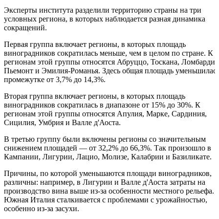
Эксперты института разделили территорию страны на три
условных региона, в которых наблюдается разная динамика
сокращений.
Первая группа включает регионы, в которых площадь
виноградников сократилась меньше, чем в целом по стране. К
регионам этой группы относятся Абруццо, Тоскана, Ломбардия
Пьемонт и Эмилия-Романья. Здесь общая площадь уменьшилась
промежутке от 3,7% до 14,3%.
Вторая группа включает регионы, в которых площадь
виноградников сократилась в диапазоне от 15% до 30%. К
регионам этой группы относятся Апулия, Марке, Сардиния,
Сицилия, Умбрия и Валле д'Аоста.
В третью группу были включены регионы со значительным
снижением площадей — от 32,2% до 66,3%. Так произошло в
Кампании, Лигурии, Лацио, Молизе, Калабрии и Базиликате.
Причины, по которой уменьшаются площади виноградников,
различны: например, в Лигурии и Валле д'Аоста затраты на
производство вина выше из-за особенности местного рельефа. 
Южная Италия сталкивается с проблемами с урожайностью,
особенно из-за засухи.