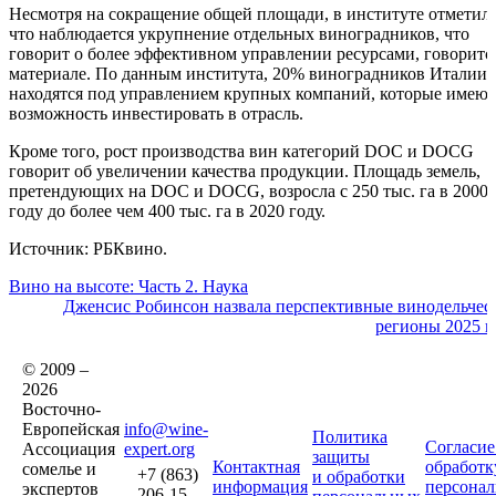
Несмотря на сокращение общей площади, в институте отметил
что наблюдается укрупнение отдельных виноградников, что
говорит о более эффективном управлении ресурсами, говоритс
материале. По данным института, 20% виноградников Италии
находятся под управлением крупных компаний, которые имеют
возможность инвестировать в отрасль.
Кроме того, рост производства вин категорий DOC и DOCG
говорит об увеличении качества продукции. Площадь земель,
претендующих на DOC и DOCG, возросла с 250 тыс. га в 2000
году до более чем 400 тыс. га в 2020 году.
Источник: РБКвино.
Вино на высоте: Часть 2. Наука
Дженсис Робинсон назвала перспективные винодельчес
регионы 2025 г
© 2009 –
2026
Восточно-
Европейская
info@wine-
Политика
Согласие
Ассоциация
expert.org
защиты
Контактная
обработк
сомелье и
+7 (863)
и обработки
информация
персона
экспертов
206-15-