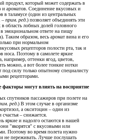
й продукт, который может содержать в
в и ароматов. Соединение вкусовых и
в в таламусе (один из центральных
а –
прим. ред.
) позволяет объединять эти
х в область лобных долей головного
т в эмоциональном ответе на пищу
). Таким образом, весь аромат вина и его
только при нормальном
кусовых рецепторов полости рта, так и
в носа. Поэтому в самолете яркие
 например, оттенки ягод, цветов,
ть можно, а вот более тонкие нотки
т под силу только опытному специалисту
ными рецепторами.
е факторы могут влиять на восприятие
тых спутников пассажиров при полете на
рим. ред
.) В этом случае в организме
ортизол, а окситоцин – один из
 счастья – снижается.
ь яркие и надолго остаются в нашей
а они "якорятся" с вкусовыми или
и. Поэтому во время полета нужно
ь и не переживать. Лучше послушать