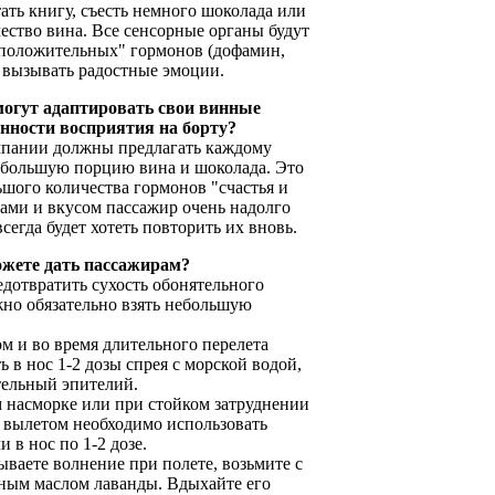
ать книгу, съесть немного шоколада или
ество вина. Все сенсорные органы будут
"положительных" гормонов (дофамин,
 вызывать радостные эмоции.
огут адаптировать свои винные
нности восприятия на борту?
мпании должны предлагать каждому
ебольшую порцию вина и шоколада. Это
ьшого количества гормонов "счастья и
хами и вкусом пассажир очень надолго
сегда будет хотеть повторить их вновь.
жете дать пассажирам?
дотвратить сухость обонятельного
жно обязательно взять небольшую
м и во время длительного перелета
 в нос 1-2 дозы спрея с морской водой,
тельный эпителий.
м насморке или при стойком затруднении
 вылетом необходимо использовать
в нос по 1-2 дозе.
ываете волнение при полете, возьмите с
ным маслом лаванды. Вдыхайте его