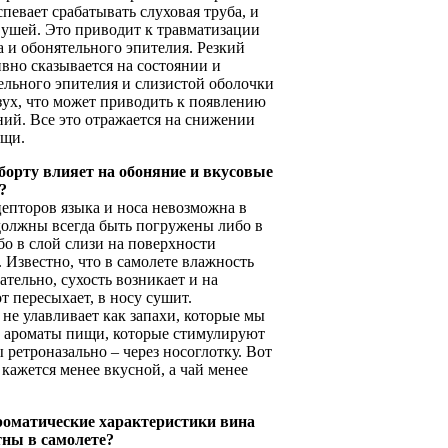
спевает срабатывать слуховая труба, и
 ушей. Это приводит к травматизации
а и обонятельного эпителия. Резкий
вно сказывается на состоянии и
льного эпителия и слизистой оболочки
зух, что может приводить к появлению
ий. Все это отражается на снижении
ищи.
 борту влияет на обоняние и вкусовые
?
епторов языка и носа невозможна в
должны всегда быть погружены либо в
бо в слой слизи на поверхности
 Известно, что в самолете влажность
ательно, сухость возникает и на
т пересыхает, в носу сушит.
не улавливает как запахи, которые мы
 и ароматы пищи, которые стимулируют
ретроназально – через носоглотку. Вот
кажется менее вкусной, а чай менее
роматические характеристики вина
тны в самолете?