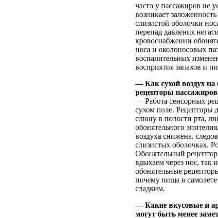
часто у пассажиров не у
возникает заложенность
слизистой оболочки нос
перепад давления негати
кровоснабжении обоняте
носа и околоносовых па
воспалительных изменен
восприятия запахов и п
— Как сухой воздух на
рецепторы пассажиров
— Работа сенсорных рец
сухом поле. Рецепторы 
слюну в полости рта, ли
обонятельного эпителия.
воздуха снижена, следов
слизистых оболочках. Ро
Обонятельный рецептор 
вдыхаем через нос, так
обонятельные рецепторы 
почему пища в самолете 
сладким.
— Какие вкусовые и а
могут быть менее заме