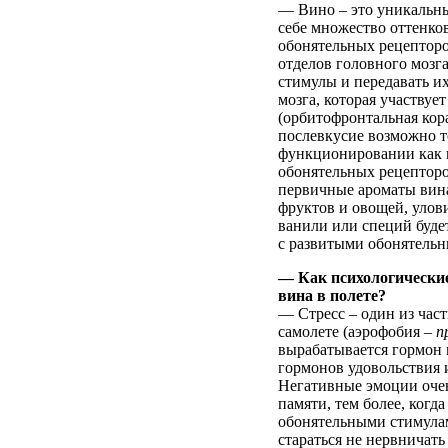
— Вино – это уникальны
себе множество оттенко
обонятельных рецепторо
отделов головного мозг
стимулы и передавать и
мозга, которая участвуе
(орбитофронтальная кора
послевкусие возможно 
функционировании как в
обонятельных рецепторо
первичные ароматы вина,
фруктов и овощей, улови
ванили или специй буде
с развитыми обонятель
— Как психологически
вина в полете?
— Стресс – один из час
самолете (аэрофобия –
п
вырабатывается гормон к
гормонов удовольствия и
Негативные эмоции очен
памяти, тем более, когд
обонятельными стимулам
стараться не нервничат