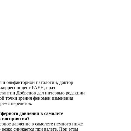
 и ольфакторной патологии, доктор
-корреспондент РАЕН, врач
стантин Добрецов дал интервью редакции
ой точки зрения феномен изменения
время перелетов.
ферного давления в самолете
х восприятия?
ерное давление в самолете немного ниже
 резко снижается при взлете. При этом