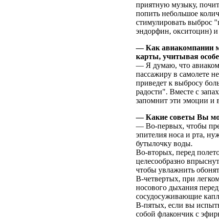
приятную музыку, почит
попить небольшое колич
стимулировать выброс 
эндорфин, окситоцин) и
— Как авиакомпании м
карты, учитывая особе
— Я думаю, что авиако
пассажиру в самолете н
приведет к выбросу бол
радости". Вместе с запа
запомнит эти эмоции и в
— Какие советы Вы мо
— Во-первых, чтобы пре
эпителия носа и рта, ну
бутылочку воды.
Во-вторых, перед полето
целесообразно впрыснуть
чтобы увлажнить обоня
В-четвертых, при легко
носового дыхания перед
сосудосуживающие капли 
В-пятых, если вы испыт
собой флакончик с эфир