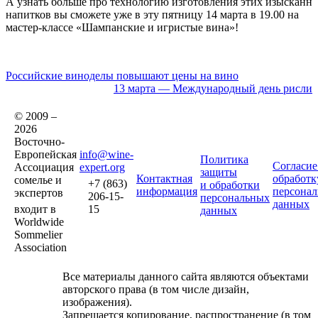
А узнать больше про технологию изготовления этих изысканн
напитков вы сможете уже в эту пятницу 14 марта в 19.00 на
мастер-классе «Шампанские и игристые вина»!
Российские виноделы повышают цены на вино
13 марта — Международный день рислин
© 2009 –
2026
Восточно-
Европейская
info@wine-
Политика
Согласие
Ассоциация
expert.org
защиты
Контактная
обработк
сомелье и
+7 (863)
и обработки
информация
персона
экспертов
206-15-
персональных
данных
входит в
15
данных
Worldwide
Sommelier
Association
Все материалы данного сайта являются объектами
авторского права (в том числе дизайн,
изображения).
Запрещается копирование, распространение (в том