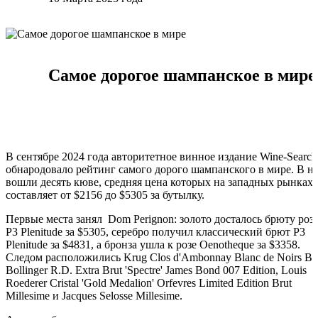
Самое дорогое шампанское в мире
В сентябре 2024 года авторитетное винное издание Wine-Search
обнародовало рейтинг самого дорого шампанского в мире. В н
вошли десять кюве, средняя цена которых на западных рынках
составляет от $2156 до $5305 за бутылку.
Первые места занял Dom Perignon: золото досталось брюту роз
P3 Plenitude за $5305, серебро получил классический брют P3
Plenitude за $4831, а бронза ушла к розе Oenotheque за $3358.
Следом расположились Krug Clos d'Ambonnay Blanc de Noirs Bru
Bollinger R.D. Extra Brut 'Spectre' James Bond 007 Edition, Louis
Roederer Cristal 'Gold Medalion' Orfevres Limited Edition Brut
Millesime и Jacques Selosse Millesime.