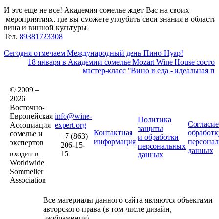
И это еще не все! Академия сомелье ждет Вас на своих
мероприятиях, где вы сможете углубить свои знания в области
вина и винной культуры!
Тел.
89381723308
Сегодня отмечаем Международный день Пино Нуар!
18 января в Академии сомелье Mozart Wine House состоя
мастер-класс "Вино и еда - идеальная па
© 2009 –
2026
Восточно-
Европейская
info@wine-
Политика
Согласие
Ассоциация
expert.org
защиты
Контактная
обработк
сомелье и
+7 (863)
и обработки
информация
персона
экспертов
206-15-
персональных
данных
входит в
15
данных
Worldwide
Sommelier
Association
Все материалы данного сайта являются объектами
авторского права (в том числе дизайн,
изображения).