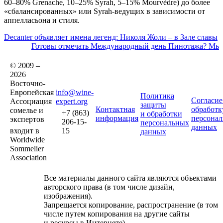
60–80% Grenache, 10–25% Syrah, 5–15% Mourvèdre) до более
«сбалансированных» или Syrah‑ведущих в зависимости от
аппелласьона и стиля.
Decanter объявляет имена легенд: Николя Жоли – в Зале славы
Готовы отмечать Международный день Пинотажа? Мы 
© 2009 –
2026
Восточно-
Европейская
info@wine-
Политика
Согласие
Ассоциация
expert.org
защиты
Контактная
обработк
сомелье и
+7 (863)
и обработки
информация
персона
экспертов
206-15-
персональных
данных
входит в
15
данных
Worldwide
Sommelier
Association
Все материалы данного сайта являются объектами
авторского права (в том числе дизайн,
изображения).
Запрещается копирование, распространение (в том
числе путем копирования на другие сайты
и ресурсы в Интернете)