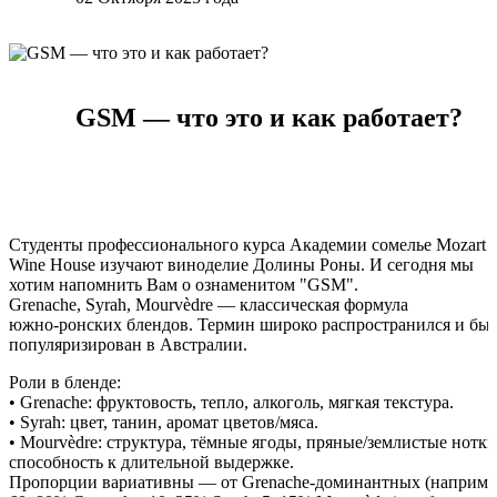
GSM — что это и как работает?
Студенты профессионального курса Академии сомелье Mozart
Wine House изучают виноделие Долины Роны. И сегодня мы
хотим напомнить Вам о ознаменитом "GSM".
Grenache, Syrah, Mourvèdre — классическая формула
южно‑ронских блендов. Термин широко распространился и бы
популяризирован в Австралии.
Роли в бленде:
• Grenache: фруктовость, тепло, алкоголь, мягкая текстура.
• Syrah: цвет, танин, аромат цветов/мяса.
• Mourvèdre: структура, тёмные ягоды, пряные/землистые нотки
способность к длительной выдержке.
Пропорции вариативны — от Grenache‑доминантных (наприме