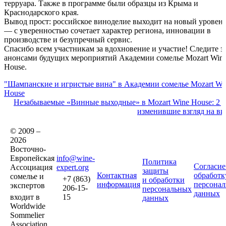
терруара. Также в программе были образцы из Крыма и
Краснодарского края.
Вывод прост: российское виноделие выходит на новый уровен
— с уверенностью сочетает характер региона, инновации в
производстве и безупречный сервис.
Спасибо всем участникам за вдохновение и участие! Следите з
анонсами будущих мероприятий Академии сомелье Mozart Win
House.
"Шампанские и игристые вина" в Академии сомелье Mozart Wi
House
Незабываемые «Винные выходные» в Mozart Wine House: 2 д
изменившие взгляд на ви
© 2009 –
2026
Восточно-
Европейская
info@wine-
Политика
Согласие
Ассоциация
expert.org
защиты
Контактная
обработк
сомелье и
+7 (863)
и обработки
информация
персона
экспертов
206-15-
персональных
данных
входит в
15
данных
Worldwide
Sommelier
Association