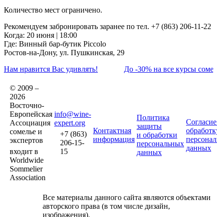
Количество мест ограничено.
Рекомендуем забронировать заранее по тел. +7 (863) 206-11-22
Когда: 20 июня | 18:00
Где: Винный бар-бутик Piccolo
Ростов-на-Дону, ул. Пушкинская, 29
Нам нравится Вас удивлять!
До -30% на все курсы сомел
© 2009 –
2026
Восточно-
Европейская
info@wine-
Политика
Согласие
Ассоциация
expert.org
защиты
Контактная
обработк
сомелье и
+7 (863)
и обработки
информация
персона
экспертов
206-15-
персональных
данных
входит в
15
данных
Worldwide
Sommelier
Association
Все материалы данного сайта являются объектами
авторского права (в том числе дизайн,
изображения).