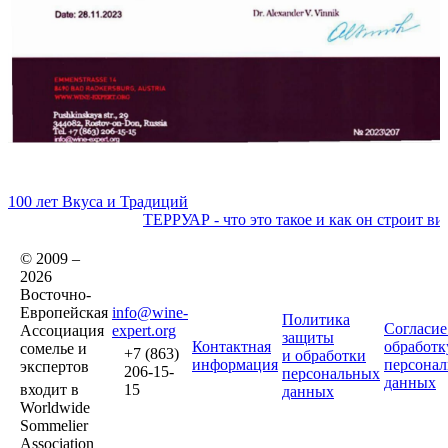
100 лет Вкуса и Традиций
ТЕРРУАР - что это такое и как он строит ви
© 2009 –
2026
Восточно-
Европейская
info@wine-
Политика
Согласие
Ассоциация
expert.org
защиты
Контактная
обработк
сомелье и
+7 (863)
и обработки
информация
персона
экспертов
206-15-
персональных
данных
входит в
15
данных
Worldwide
Sommelier
Association