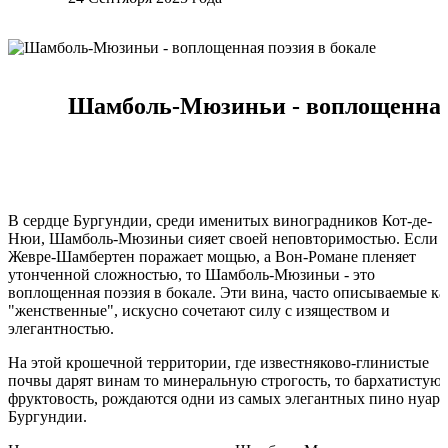
Шамболь-Мюзиньи - воплощенная 
В сердце Бургундии, среди именитых виноградников Кот-де-
Нюи, Шамболь-Мюзиньи сияет своей неповторимостью. Если
Жевре-Шамбертен поражает мощью, а Вон-Романе пленяет
утонченной сложностью, то Шамболь-Мюзиньи - это
воплощенная поэзия в бокале. Эти вина, часто описываемые ка
"женственные", искусно сочетают силу с изяществом и
элегантностью.
На этой крошечной территории, где известняково-глинистые
почвы дарят винам то минеральную строгость, то бархатистую
фруктовость, рождаются одни из самых элегантных пино нуар
Бургундии.