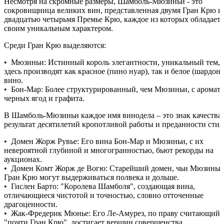
Несмотря на скромные размеры, Шамболь-Мюзиньи - это
сокровищница великих вин, представленная двумя Гран Крю и
двадцатью четырьмя Премье Крю, каждое из которых обладает
своим уникальным характером.
Среди Гран Крю выделяются:
• Мюзиньи: Истинный король элегантности, уникальный тем, 
здесь производят как красное (пино нуар), так и белое (шардоне
вино.
• Бон-Мар: Более структурированный, чем Мюзиньи, с аромат
черных ягод и графита.
В Шамболь-Мюзиньи каждое имя винодела – это знак качества,
результат десятилетий кропотливой работы и преданности сти
• Домен Жорж Рувье: Его вина Бон-Мар и Мюзиньи, с их
невероятной глубиной и многогранностью, бьют рекорды на
аукционах.
• Домен Комт Жорж де Вогю: Старейший домен, чьи Мюзиньи
Гран Крю могут выдерживаться полвека и дольше.
• Гислен Барто: "Королева Шамболя", создающая вина,
отличающиеся чистотой и точностью, словно отточенные
драгоценности.
• Жак-Фредерик Мюнье: Его Ле-Амурез, по праву считающийс
"почти Гран Крю", достигает вершин совершенства.