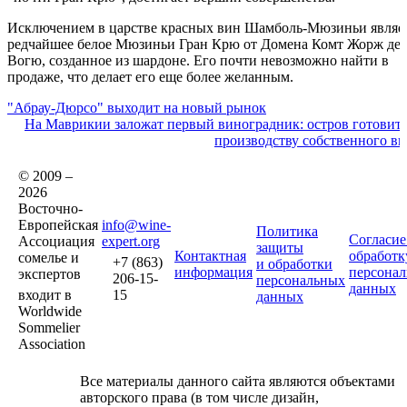
Исключением в царстве красных вин Шамболь-Мюзиньи являе
редчайшее белое Мюзиньи Гран Крю от Домена Комт Жорж де
Вогю, созданное из шардоне. Его почти невозможно найти в
продаже, что делает его еще более желанным.
"Абрау-Дюрсо" выходит на новый рынок
На Маврикии заложат первый виноградник: остров готовитс
производству собственного ви
© 2009 –
2026
Восточно-
Европейская
info@wine-
Политика
Согласие
Ассоциация
expert.org
защиты
Контактная
обработк
сомелье и
+7 (863)
и обработки
информация
персона
экспертов
206-15-
персональных
данных
входит в
15
данных
Worldwide
Sommelier
Association
Все материалы данного сайта являются объектами
авторского права (в том числе дизайн,