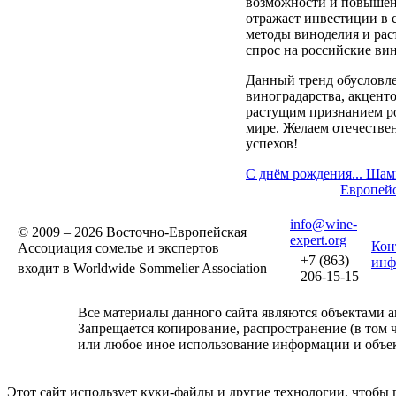
возможности и повышенн
отражает инвестиции в
методы виноделия и ра
спрос на российские ви
Данный тренд обусловл
виноградарства, акцент
растущим признанием р
мире. Желаем отечеств
успехов!
С днём рождения... Шам
Европей
info@wine-
© 2009 – 2026 Восточно-Европейская
expert.org
Кон
Ассоциация сомелье и экспертов
+7 (863)
инф
входит в Worldwide Sommelier Association
206-15-15
Все материалы данного сайта являются объектами ав
Запрещается копирование, распространение (в том 
или любое иное использование информации и объект
Этот сайт использует куки-файлы и другие технологии, чтобы