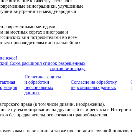
ое внимание к качеству. Этот рост
 современные виноградники, улучшенные
стущий внутренний и международный
на.
ен современными методами
ом на местных сортах винограда и
оссийских вин потребителями во всем
енным производителям вина дальнейших
панское!
ский Союз расширил список разрешенных
сортов винограда
Политика защиты
тактная
и обработки
Согласие на обработку
ормация
персональных
персональных данных
данных
торского права (в том числе дизайн, изображения).
числе путем копирования на другие сайты и ресурсы в Интернете
ов без предварительного согласия правообладателя.
 помочь вам в навигации, а также предоставить лучший пользов