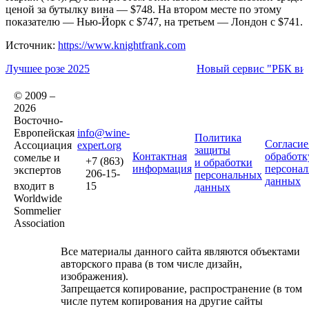
ценой за бутылку вина — $748. На втором месте по этому
показателю — Нью-Йорк с $747, на третьем — Лондон с $741.
Источник:
https://www.knightfrank.com
Лучшее розе 2025
Новый сервис "РБК ви
© 2009 –
2026
Восточно-
Европейская
info@wine-
Политика
Согласие
Ассоциация
expert.org
защиты
Контактная
обработк
сомелье и
+7 (863)
и обработки
информация
персона
экспертов
206-15-
персональных
данных
входит в
15
данных
Worldwide
Sommelier
Association
Все материалы данного сайта являются объектами
авторского права (в том числе дизайн,
изображения).
Запрещается копирование, распространение (в том
числе путем копирования на другие сайты