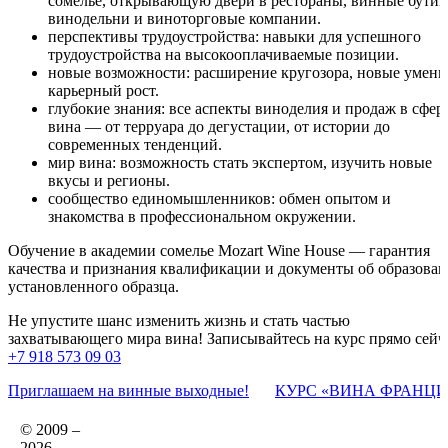
сомелье, открывающую двери в рестораны, винные бутик
винодельни и виноторговые компании.
перспективы трудоустройства: навыки для успешного
трудоустройства на высокооплачиваемые позиции.
новые возможности: расширение кругозора, новые умени
карьерный рост.
глубокие знания: все аспекты виноделия и продаж в сфер
вина — от терруара до дегустации, от истории до
современных тенденций.
мир вина: возможность стать экспертом, изучить новые
вкусы и регионы.
сообщество единомышленников: обмен опытом и
знакомства в профессиональном окружении.
Обучение в академии сомелье Mozart Wine House — гарантия
качества и признания квалификации и документы об образова
установленного образца.
Не упустите шанс изменить жизнь и стать частью
захватывающего мира вина! Записывайтесь на курс прямо сейч
+7 918 573 09 03
Приглашаем на винные выходные!
КУРС «ВИНА ФРАНЦИ
© 2009 –
2026