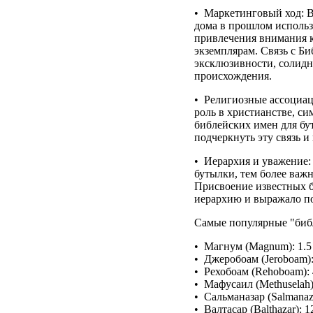
• Маркетинговый ход: 
дома в прошлом использ
привлечения внимания 
экземплярам. Связь с Би
эксклюзивности, солидн
происхождения.
• Религиозные ассоциац
роль в христианстве, с
библейских имен для бу
подчеркнуть эту связь и
• Иерархия и уважение:
бутылки, тем более важ
Присвоение известных 
иерархию и выражало по
Самые популярные "библ
• Магнум (Magnum): 1.5
• Джеробоам (Jeroboam):
• Рехобоам (Rehoboam): 
• Мафусаил (Methuselah)
• Сальманазар (Salmanaz
• Валтасар (Balthazar): 