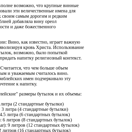
Вполне возможно, что крупные винные
овали эти величественные имена для
к своим самым дорогим и редким
блией добавляла вину ореол
ости и даже божественного
ии: Вино, как известно, играет важную
имволизируя кровь Христа. Использование
тылок, возможно, было попыткой
 придать напитку религиозный контекст.
 Считается, что чем больше объем
ным и уважаемым считалось вино.
библейских имен подчеркивало эту
чтение к напитку.
ейские" размеры бутылок и их объемы:
 литра (2 стандартные бутылки)
 3 литра (4 стандартные бутылки)
4.5 литра (6 стандартных бутылок)
: 6 литров (8 стандартных бутылок)
ar): 9 литров (12 стандартных бутылок)
12 литров (16 стандартных бутылок)