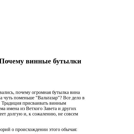
очему винные бутылки
вались, почему огромная бутылка вина
а чуть поменьше "Вальтазар"? Все дело в
! Традиция присваивать винным
ма имена из Ветхого Завета и других
еет долгую и, к сожалению, не совсем
еорий о происхождении этого обычая: