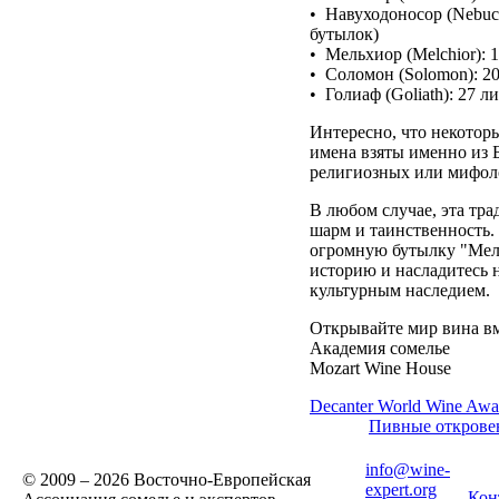
• Навуходоносор (Nebuch
бутылок)
• Мельхиор (Melchior): 
• Соломон (Solomon): 20
• Голиаф (Goliath): 27 
Интересно, что некоторы
имена взяты именно из Б
религиозных или мифол
В любом случае, эта тр
шарм и таинственность.
огромную бутылку "Мел
историю и насладитесь н
культурным наследием.
Открывайте мир вина вм
Академия сомелье
Mozart Wine House
Decanter World Wine Awa
Пивные открове
info@wine-
© 2009 – 2026 Восточно-Европейская
expert.org
Кон