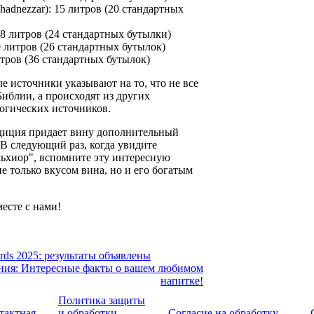
adnezzar): 15 литров (20 стандартных
18 литров (24 стандартных бутылки)
 литров (26 стандартных бутылок)
литров (36 стандартных бутылок)
е источники указывают на то, что не все
иблии, а происходят из других
огических источников.
адиция придает вину дополнительный
 В следующий раз, когда увидите
ьхиор", вспомните эту интересную
е только вкусом вина, но и его богатым
есте с нами!
rds 2025: результаты объявлены
ния: Интересные факты о вашем любимом
напитке!
Политика защиты
тактная
и обработки
Согласие на обработку