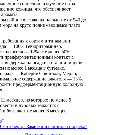
вышенное солнечное излучение из-за
лщению кожицы, что обеспечивает
 аромата.
ом районе высажены на высоте от 940 до
м моря на круто поднимающемся плато
ребования к сортам и типам вин:
рада — 100% Гевюрцтраминер.
е алкоголя — 12%. Не менее 50%
ти предферментационный контакт с
я выдержка на осадке в стали или дубе
ем не менее 1 месяца в бутылке.
нограда — Каберне Совиньон, Мерло,
нимальное содержание алкоголя — 13%.
пройти предферментационную холодную
я.
1 месяцев, из которых не менее 5
овести в дубовых емкостях с
в бутылках не менее 6 месяцев.
о"
Сентсбери, "Заметки из винного погреба"
Политика защиты