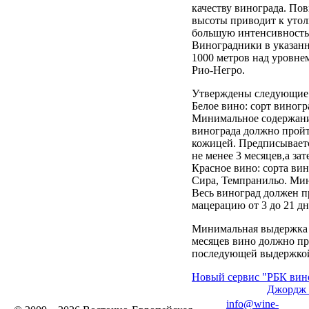
качеству винограда. По
высоты приводит к уто
большую интенсивность
Виноградники в указанн
1000 метров над уровне
Рио-Негро.
Утверждены следующие т
Белое вино: сорт виног
Минимальное содержани
винограда должно прой
кожицей. Предписываетс
не менее 3 месяцев,а зат
Красное вино: сорта ви
Сира, Темпранильо. Ми
Весь виноград должен 
мацерацию от 3 до 21 дн
Минимальная выдержка 1
месяцев вино должно пр
последующей выдержкой 
Новый сервис "РБК вин
Джордж 
info@wine-