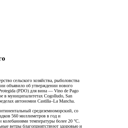
ro
ерство сельского хозяйства, рыболовства
ии объявило об утверждении нового
Protegida (PDO) для вина — Vino de Pago
ое в муниципалитетах Cogolludo, San
ределах автономии Castilla–La Mancha.
онтинентальный средиземноморский, со
адков 560 миллиметров в год и
 колебаниями температуры более 20 °C.
ьные ветры благоприятствуют здоровью и