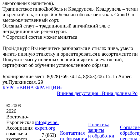
алкогольных напитков).
Траппистское пивоДюббель и Квадрупель. Квадрупель – темн
и крепкий эль, который в Бельгии обозначается как Grand Cru –
высококачественный сорт.
Овсяный стаут – традиционный английский эль с
нетрадиционный рецептурой.
* Сортовой состав может меняться
Пройдя курс Вы научитесь разбираться в стилях пива, умело
читать пивную этикетку и ориентироваться в ассортименте пив
Получите массу полезных знаний и ярких впечатлений,
сертификат об обучении установленного образца.
Бронирование мест: 8(928)769-74-14, 8(863)206-15-15 Адрес:
ул.Пушкинская, 29
КУРС «ВИНА ФРАНЦИИ»
Винная дегустация «Вина долины Ро
© 2009 –
2026
Восточно-
Европейская
info@wine-
Политика
Согласие
Ассоциация
expert.org
защиты
Контактная
обработк
сомелье и
+7 (863)
и обработки
информация
персона
экспертов