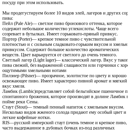
посуду при этом использовать.
Мы продегустируем более 10 видов элей, лагеров и других сор
пива:
Пейл (Pale Ale)— светлое пиво бронзового оттенка, которое
содержит небольшое количество углекислоты. Чаще всего
созревает в бутылках. Имеет горьковато-пряный привкус.
Портер (Porter)— крепкое темное пиво с чувствительной
плотностью и с сильным сладковато-горьким вкусом и хмельн
привкусом. Содержит большое количество ароматических
веществ. Цвет варьируется от светлого до очень темного.
Светлый лагер (Light lager)— классический лагер. Вкус у таког
пива свежий, без выраженной слащавости или горчинки с хор
ощутимыми хмельными нотами
Пилзнер (Pilsner)— прозрачное, золотистое по цвету и хорошо
освежающее пиво. Имеет характерно пивной аромат и мягкий
вкус хмеля.
Ламбик (Lambic)представляет собой бельгийское пшеничное п
спонтанного брожения, которое производят в долине Ламбик в
пойме реки Сены.
Стаут (Stout)— темный пенный напиток с хмельным вкусом.
Несколько видов жженого солода придают ему особый цвет и
легкие кофейные нотки.
RIS—русский имперский стаут (очень темное и крепкое пиво,
часто выдержанное в дубовых бочках из-под различных