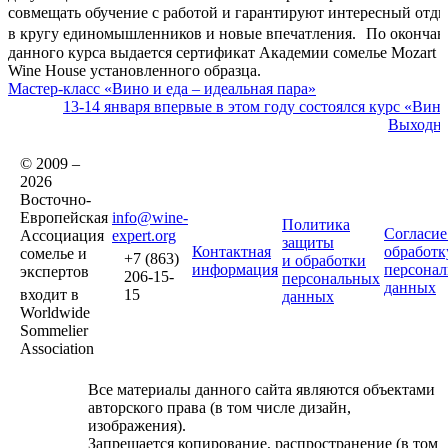
совмещать обучение с работой и гарантируют интересный отд
в кругу единомышленников и новые впечатления. По оконча
данного курса выдается сертификат Академии сомелье Mozart
Wine House установленного образца.
Мастер-класс «Вино и еда – идеальная пара»
13-14 января впервые в этом году состоялся курс «Вин
Выходн
© 2009 –
2026
Восточно-
Европейская
info@wine-
Политика
Согласие
Ассоциация
expert.org
защиты
Контактная
обработк
сомелье и
+7 (863)
и обработки
информация
персона
экспертов
206-15-
персональных
данных
входит в
15
данных
Worldwide
Sommelier
Association
Все материалы данного сайта являются объектами
авторского права (в том числе дизайн,
изображения).
Запрещается копирование, распространение (в том