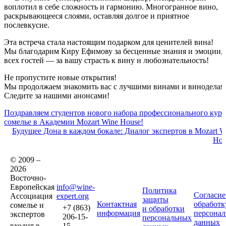
воплотил в себе сложность и гармонию. Многогранное вино,
раскрывающееся слоями, оставляя долгое и приятное
послевкусие.
Эта встреча стала настоящим подарком для ценителей вина!
Мы благодарим Киру Ефимову за бесценные знания и эмоции, 
всех гостей — за вашу страсть к вину и любознательность!
Не пропустите новые открытия!
Мы продолжаем знакомить вас с лучшими винами и виноделам
Следите за нашими анонсами!
Поздравляем студентов нового набора профессионального курс
сомелье в Академии Mozart Wine House!
Будущее Дона в каждом бокале: Диалог экспертов в Mozart W
Hou
© 2009 –
2026
Восточно-
Европейская
info@wine-
Политика
Согласие
Ассоциация
expert.org
защиты
Контактная
обработк
сомелье и
+7 (863)
и обработки
информация
персона
экспертов
206-15-
персональных
данных
входит в
15