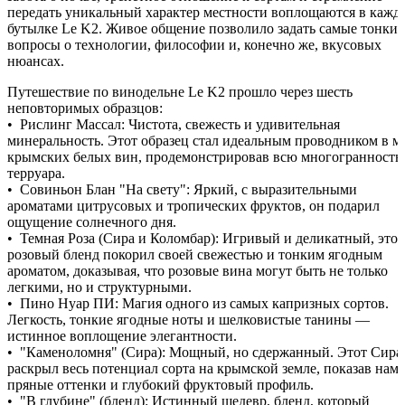
передать уникальный характер местности воплощаются в кажд
бутылке Le K2. Живое общение позволило задать самые тонкие
вопросы о технологии, философии и, конечно же, вкусовых
нюансах.
Путешествие по винодельне Le K2 прошло через шесть
неповторимых образцов:
• Рислинг Массал: Чистота, свежесть и удивительная
минеральность. Этот образец стал идеальным проводником в м
крымских белых вин, продемонстрировав всю многогранность
терруара.
• Совиньон Блан "На свету": Яркий, с выразительными
ароматами цитрусовых и тропических фруктов, он подарил
ощущение солнечного дня.
• Темная Роза (Сира и Коломбар): Игривый и деликатный, этот
розовый бленд покорил своей свежестью и тонким ягодным
ароматом, доказывая, что розовые вина могут быть не только
легкими, но и структурными.
• Пино Нуар ПИ: Магия одного из самых капризных сортов.
Легкость, тонкие ягодные ноты и шелковистые танины —
истинное воплощение элегантности.
• "Каменоломня" (Сира): Мощный, но сдержанный. Этот Сира
раскрыл весь потенциал сорта на крымской земле, показав нам
пряные оттенки и глубокий фруктовый профиль.
• "В глубине" (бленд): Истинный шедевр, бленд, который