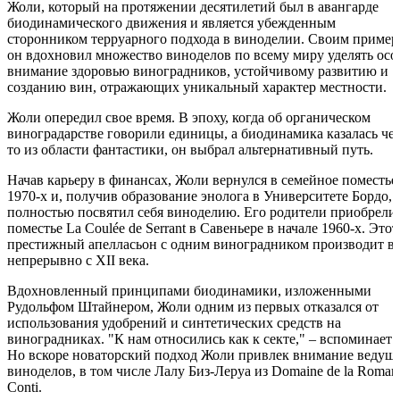
Жоли, который на протяжении десятилетий был в авангарде
биодинамического движения и является убежденным
сторонником терруарного подхода в виноделии. Своим приме
он вдохновил множество виноделов по всему миру уделять осо
внимание здоровью виноградников, устойчивому развитию и
созданию вин, отражающих уникальный характер местности.
Жоли опередил свое время. В эпоху, когда об органическом
виноградарстве говорили единицы, а биодинамика казалась че
то из области фантастики, он выбрал альтернативный путь.
Начав карьеру в финансах, Жоли вернулся в семейное поместье
1970-х и, получив образование энолога в Университете Бордо,
полностью посвятил себя виноделию. Его родители приобрели
поместье La Coulée de Serrant в Савеньере в начале 1960-х. Этот
престижный апелласьон с одним виноградником производит в
непрерывно с XII века.
Вдохновленный принципами биодинамики, изложенными
Рудольфом Штайнером, Жоли одним из первых отказался от
использования удобрений и синтетических средств на
виноградниках. "К нам относились как к секте," – вспоминает 
Но вскоре новаторский подход Жоли привлек внимание ведущ
виноделов, в том числе Лалу Биз-Леруа из Domaine de la Roman
Conti.