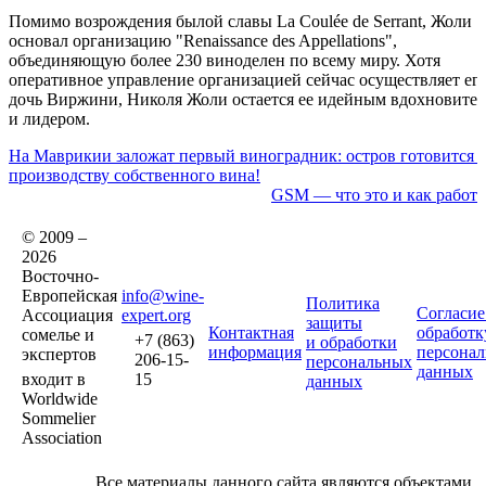
Помимо возрождения былой славы La Coulée de Serrant, Жоли
основал организацию "Renaissance des Appellations",
объединяющую более 230 виноделен по всему миру. Хотя
оперативное управление организацией сейчас осуществляет ег
дочь Виржини, Николя Жоли остается ее идейным вдохновите
и лидером.
На Маврикии заложат первый виноградник: остров готовится 
производству собственного вина!
GSM — что это и как работа
© 2009 –
2026
Восточно-
Европейская
info@wine-
Политика
Согласие
Ассоциация
expert.org
защиты
Контактная
обработк
сомелье и
+7 (863)
и обработки
информация
персона
экспертов
206-15-
персональных
данных
входит в
15
данных
Worldwide
Sommelier
Association
Все материалы данного сайта являются объектами