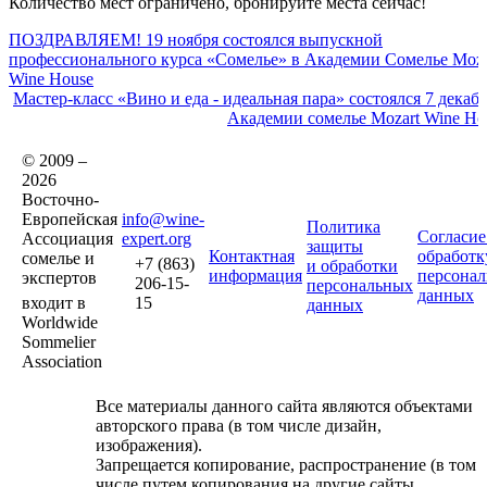
Количество мест ограничено, бронируйте места сейчас!
ПОЗДРАВЛЯЕМ! 19 ноября состоялся выпускной
профессионального курса «Сомелье» в Академии Сомелье Moza
Wine House
Мастер-класс «Вино и еда - идеальная пара» состоялся 7 декабр
Академии сомелье Mozart Wine Ho
© 2009 –
2026
Восточно-
Европейская
info@wine-
Политика
Согласие
Ассоциация
expert.org
защиты
Контактная
обработк
сомелье и
+7 (863)
и обработки
информация
персона
экспертов
206-15-
персональных
данных
входит в
15
данных
Worldwide
Sommelier
Association
Все материалы данного сайта являются объектами
авторского права (в том числе дизайн,
изображения).
Запрещается копирование, распространение (в том
числе путем копирования на другие сайты