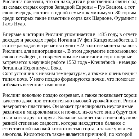
Рислинга показали, что он находится в родственной связи с од
из самых старых сортов Западной Европы – Гуэ Бланом, а тот, 
свою очередь, состоит в одной семье как минимум с 80 сортами
среди которых такие известные сорта как Шардоне, Фурминт и
Гамэ Нуар.
Впервые в истории Рислинг упоминается в 1435 году, в отчете 
доходах и расходах графа Иоганна IV фон Катценельнбогена. В
статье расходов встречается пункт «22 золотые монеты на лозы
Рислинга для виноградника». В этом документе использовалос
слово riesslingen, в современном же написании сорт впервые
встречается в научной работе 1552 года «Kreuterbuch» немецког
ботаника Иеронимуса Бока.
Сорт устойчив к низким температурам, а также к очень бедным
типам почв. У него поздно формируются почки, что помогает
избежать весенние заморозки.
Рислинг довольно поздно созревает, а также показывает хорош
качество даже при относительно высокой урожайности. Рислин
невероятно пластичен. Он может транслировать неуловимые
различия в микроклиматах и почвах, из-за чего вина будут сил
отличаться друг от друга. Большое количество стилей обусловл
разной степенью сладости, которая находится в балансе с
естественной высокой кислотностью сорта, а также уровнем
алкоголя. Кислотность также является причиной, по которой