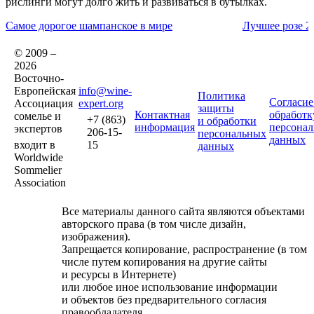
рислинги могут долго жить и развиваться в бутылках.
Самое дорогое шампанское в мире
Лучшее розе 2
© 2009 –
2026
Восточно-
Европейская
info@wine-
Политика
Согласие
Ассоциация
expert.org
защиты
Контактная
обработк
сомелье и
+7 (863)
и обработки
информация
персона
экспертов
206-15-
персональных
данных
входит в
15
данных
Worldwide
Sommelier
Association
Все материалы данного сайта являются объектами
авторского права (в том числе дизайн,
изображения).
Запрещается копирование, распространение (в том
числе путем копирования на другие сайты
и ресурсы в Интернете)
или любое иное использование информации
и объектов без предварительного согласия
правообладателя.