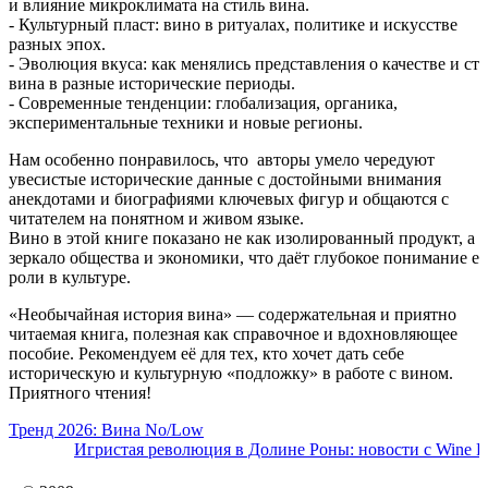
и влияние микроклимата на стиль вина.
- Культурный пласт: вино в ритуалах, политике и искусстве
разных эпох.
- Эволюция вкуса: как менялись представления о качестве и ст
вина в разные исторические периоды.
- Современные тенденции: глобализация, органика,
экспериментальные техники и новые регионы.
Нам особенно понравилось, что авторы умело чередуют
увесистые исторические данные с достойными внимания
анекдотами и биографиями ключевых фигур и общаются с
читателем на понятном и живом языке.
Вино в этой книге показано не как изолированный продукт, а 
зеркало общества и экономики, что даёт глубокое понимание ег
роли в культуре.
«Необычайная история вина» — содержательная и приятно
читаемая книга, полезная как справочное и вдохновляющее
пособие. Рекомендуем её для тех, кто хочет дать себе
историческую и культурную «подложку» в работе с вином.
Приятного чтения!
Тренд 2026: Вина No/Low
Игристая революция в Долине Роны: новости с Wine Pa