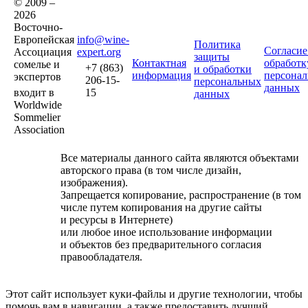
© 2009 –
2026
Восточно-
Европейская
info@wine-
Политика
Согласие
Ассоциация
expert.org
защиты
Контактная
обработк
сомелье и
+7 (863)
и обработки
информация
персона
экспертов
206-15-
персональных
данных
входит в
15
данных
Worldwide
Sommelier
Association
Все материалы данного сайта являются объектами
авторского права (в том числе дизайн,
изображения).
Запрещается копирование, распространение (в том
числе путем копирования на другие сайты
и ресурсы в Интернете)
или любое иное использование информации
и объектов без предварительного согласия
правообладателя.
Этот сайт использует куки-файлы и другие технологии, чтобы
помочь вам в навигации, а также предоставить лучший